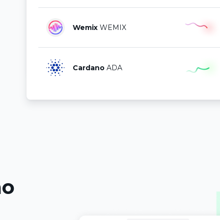
Wemix
WEMIX
Cardano
ADA
ão