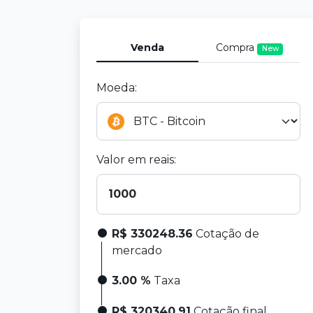
Venda
Compra
New
Moeda:
Valor em reais:
R$ 330248.36
Cotação de
mercado
3.00 %
Taxa
R$ 320340.91
Cotação final