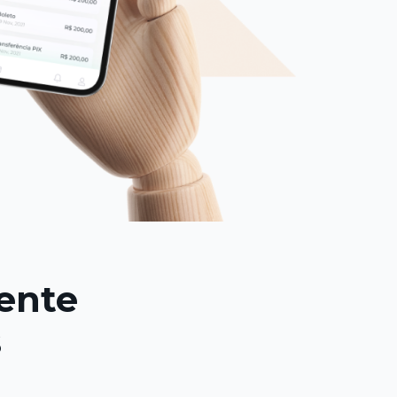
ente
s