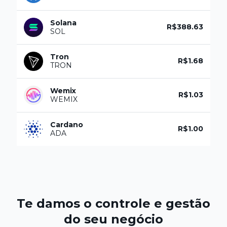
Solana
R$388.63
SOL
Tron
R$1.68
TRON
Wemix
R$1.03
WEMIX
Cardano
R$1.00
ADA
Te damos o
controle e gestão
do seu negócio