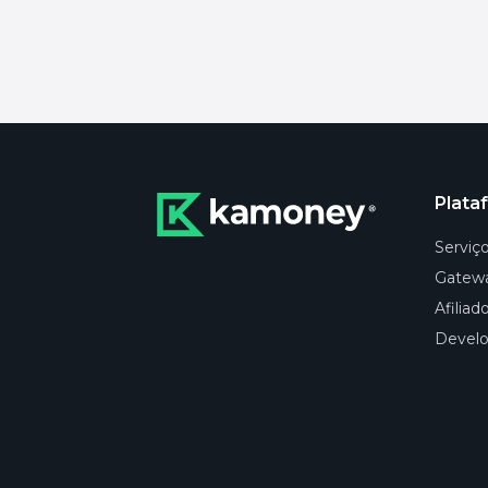
Plata
Serviç
Gatew
Afiliad
Develo