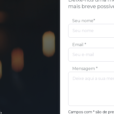
mais breve possív
Seu nome*
Email *
Mensagem *
,
Campos com * são de pre