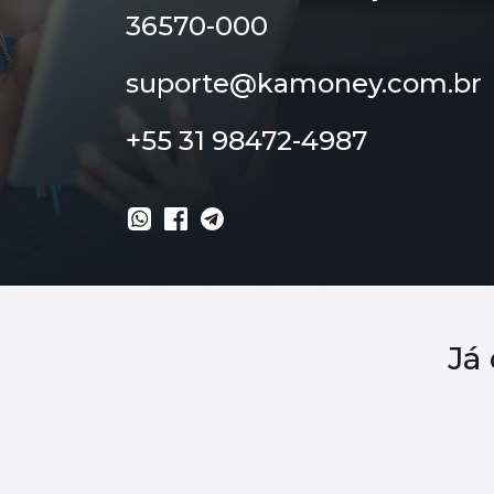
36570-000
suporte@kamoney.com.br
+55 31 98472-4987
Já