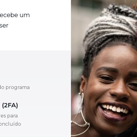
 recebe um
ser
 do programa
 (2FA)
res para
oncluído