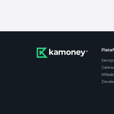
Plata
Serviç
Gatew
Afiliad
Develo