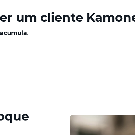
er um cliente Kamon
acumula
.
roque